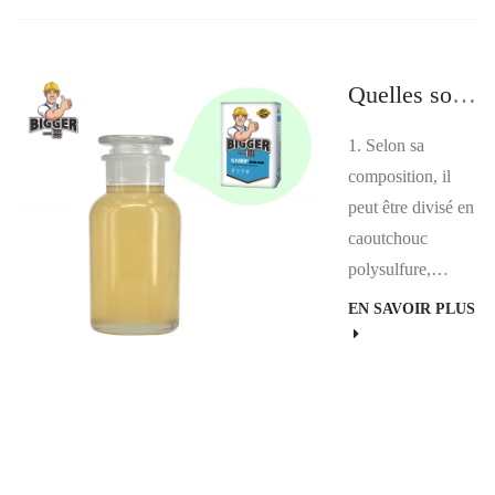
généralement de
15 ℃ à 25 ℃ et
l'humidité doit être
Quelles sont les catégories générales d’adhésifs de construction ?
inférieure à 65 %.
Si la température
1. Selon sa
est trop élevée,
composition, il
l'agent de
peut être divisé en
durcissement su...
caoutchouc
polysulfure,
néoprène,
EN SAVOIR PLUS
acrylique,
polyuréthane,
caoutchouc
butyle,
caoutchouc de
silicone,