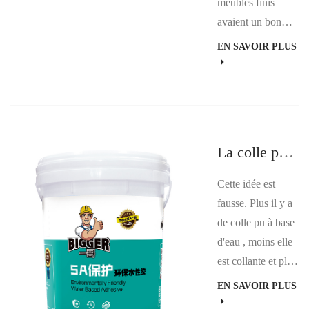
meubles finis
meubles constitue
avaient un bon
désormais un
effet de liaison à
EN SAVOIR PLUS
problème majeur
l'époque, mais
pour les consom...
certains
phénomènes non
collants tels que
des « bulles » sont
La colle pu à base d'eau est-elle plus d'eau, mieux c'est ?
apparus après une
température élevée
Cette idée est
ou un chargement
fausse. Plus il y a
de l'armoire.
de colle pu à base
Vérifiez la
d'eau , moins elle
qualit&eacut...
est collante et plus
le temps de
EN SAVOIR PLUS
séchage de la