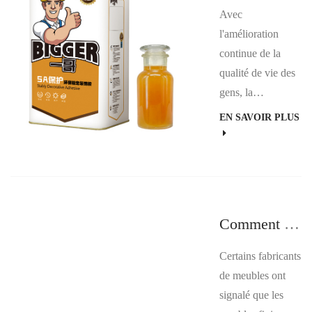
Avec
l'amélioration
continue de la
qualité de vie des
gens, la
conscience
EN SAVOIR PLUS
environnementale
augmente
également. Mais
l’odeur des
meubles est
Comment distinguer le phénomène de faux collage de la colle en spray pour meubles ?
devenue l’une des
préoccupations
Certains fabricants
générales des
de meubles ont
consommateurs.
signalé que les
L’odeur des